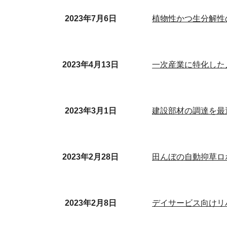
2023年
7
月
6
日
植物性かつ生分解性の
2023年4月13日
一次産業に特化した
2023年3月1日
建設部材の調達を最
202
3
年
2
月2
8
日
田んぼの自動抑草ロ
2023年2月8日
デイサービス向けリハ