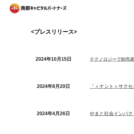
Sk
<プレスリリース>
202
4
年
10
月
15
日
テクノロジーで卸売産業
2024年8月20日
「＜ナント＞サクセ
2024年4月26日
やまと社会インパク